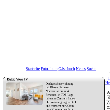
Startseite
Fotoalbum
Gästebuch
Neues
Suche
Fe
Baltic View IV
He
Dachgeschosswohnung
mit Riesen-Terrasse!
Neubau für bis zu 4
An
Personen in TOP-Lage
mitten im Zentrum Laboe.
Die Wohnung liegt zentral
und trotzdem nur 200 m
vom Kurstrand entfernt.