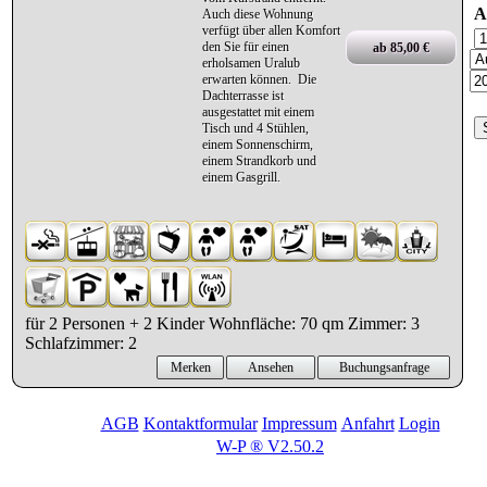
A
Auch diese Wohnung
verfügt über allen Komfort
den Sie für einen
ab 85,00 €
erholsamen Uralub
erwarten können. Die
Dachterrasse ist
ausgestattet mit einem
Tisch und 4 Stühlen,
einem Sonnenschirm,
einem Strandkorb und
einem Gasgrill.
für 2 Personen + 2 Kinder Wohnfläche: 70 qm Zimmer: 3
Schlafzimmer: 2
Merken
Ansehen
Buchungsanfrage
AGB
Kontaktformular
Impressum
Anfahrt
Login
W-P ® V2.50.2